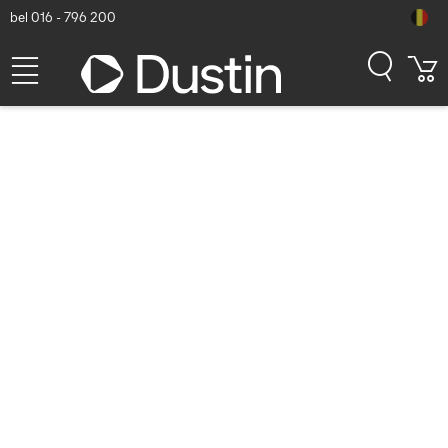
bel 016 - 796 200
ACT 1.5m, CEE 7/7/ IEC
60320 C13
Electriciteitssnoer - Zwart
Dustin artikelnummer: P000001583 | Productcode: AK5012 |
EAN/UPC: 8716065113808
7,83
excl. btw
incl. btw
9,47
Op voorraad (14517)
Levertijd:
1 à 2 werkdagen