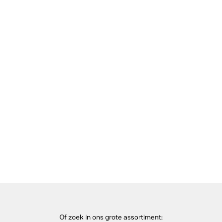
Bekijk deze pagina in het Frans
Home
Electriciteitssnoeren
ACT Netsnoer CEE 7/7 male (haaks) - C13 zwart 1,5 m
Electriciteitssnoer
Of zoek in ons grote assortiment: