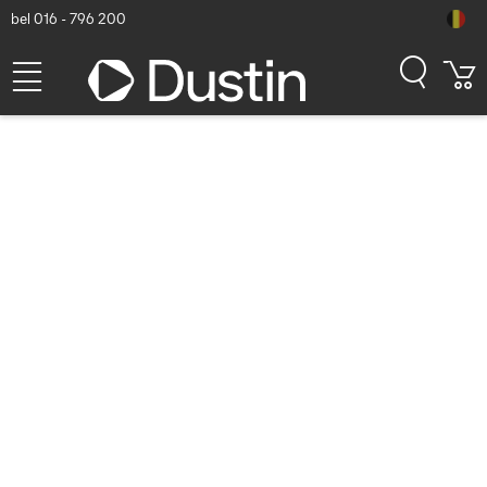
bel 016 - 796 200
APC Actassi - 1U
stroomverdeelrail - 7
stopcontacten 19P UK
Energiedistributie -
Aluminium
Dustin artikelnummer: P000422012 | Productcode: NSYAPU19UK7
| EAN/UPC: 3606480992728
92,99
excl. btw
incl. btw
112,52