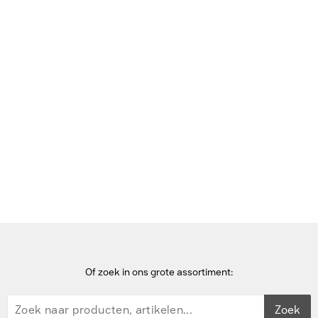
Bekijk deze pagina in het Frans
Home
Energiedistributie-eenheden (PDU's)
APC Actassi - 1U stroomverdeelrail - 7 stopcontacten 19P UK
Energiedistributie - Aluminium
Of zoek in ons grote assortiment:
Zoek