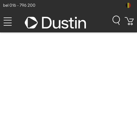
bel 016 - 796 200
Lanview 19" rackmount
stekkerdoos, 16A met 8 x
Schuko type F
stopcontacten
Energiedistributie - Zwart
Dustin artikelnummer: P000317593 | Productcode: LVR-2MSCH-
LIC-SCH8 | EAN/UPC: 5715063052952
25,40
excl. btw
incl. btw
30,73