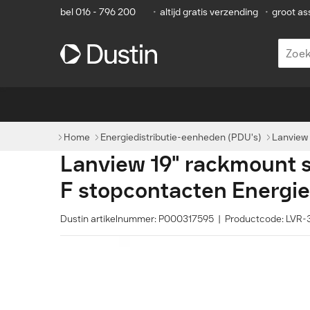
bel 016 - 796 200
•
altijd gratis verzending
•
groot as
Home
Energiedistributie-eenheden (PDU's)
Lanview 
Lanview 19" rackmount s
F stopcontacten Energied
Dustin artikelnummer: P000317595 | Productcode: LV