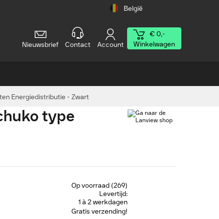
België
€ 0,-
Winkelwagen
Nieuwsbrief
Contact
Account
n Energiedistributie - Zwart
chuko type
Op voorraad (269)
Levertijd:
1 à 2 werkdagen
Gratis verzending!