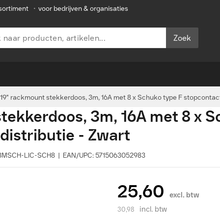
sortiment
•
voor bedrijven & organisaties
Zoek
19" rackmount stekkerdoos, 3m, 16A met 8 x Schuko type F stopcontacte
tekkerdoos, 3m, 16A met 8 x S
istributie - Zwart
R-3MSCH-LIC-SCH8 | EAN/UPC: 5715063052983
25,60
excl. btw
incl. btw
30,98