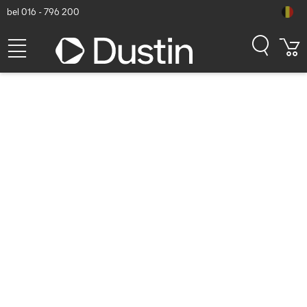
bel 016 - 796 200
Kingston Technology 500G
Draagbare SSD XS2000 -
Zwart, zilver
Dustin artikelnummer: P000053597 | Productcode:
SXS2000/500G | EAN/UPC: 0740617321357
85,67
excl. btw
incl. btw
103,66
Binnenkort beschikbaar
Gratis verzending!