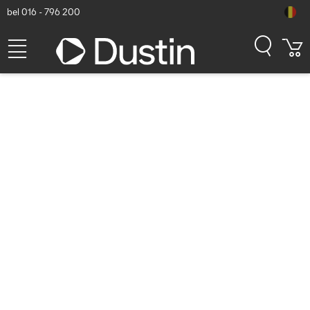
bel 016 - 796 200
Western Digital
WDBAYN0010BBK-WESN -
Zwart
Dustin artikelnummer: P000160683 | Productcode:
WDBAYN0010BBK-WESN | EAN/UPC: 0619659187101
202,13
excl. btw
incl. btw
244,58
Op voorraad (6)
Levertijd:
1 à 2 werkdagen