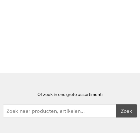
Bekijk deze pagina in het Frans
Home
Externe solide-state drives
Western Digital 1TB, USB 3.0, Windows 10, macOS X, 400MB/s -
Zwart
Of zoek in ons grote assortiment:
Zoek