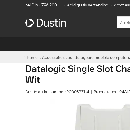
bel 016 - 796 200
•
altijd gratis verzending
•
groot as
Home
Accessoires voor draagbare mobiele computers
Datalogic Single Slot Ch
Wit
Dustin artikelnummer: P000877114 | Productcode: 94A1