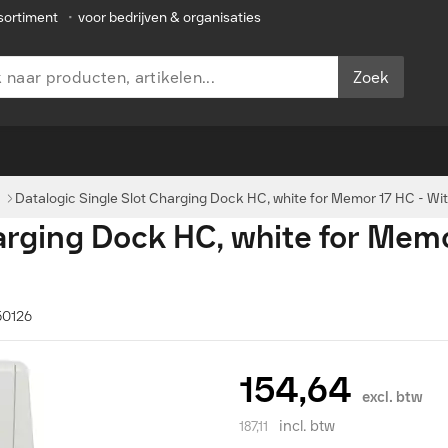
sortiment
•
voor bedrijven & organisaties
Zoek
Datalogic Single Slot Charging Dock HC, white for Memor 17 HC - Wit
arging Dock HC, white for Memo
50126
154,64
excl. btw
incl. btw
187,11