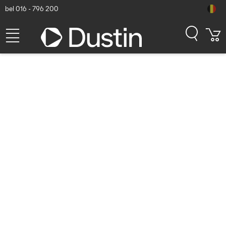
bel 016 - 796 200
Ubiquiti Universal Table
Stand, Polycarbonate, Max.
width 42.5 mm, white, 530g
Houders - Wit
Dustin artikelnummer: P000823366 | Productcode: UACC-UTS |
EAN/UPC: 0810177161813
28,02
excl. btw
incl. btw
33,90
Op voorraad (28)