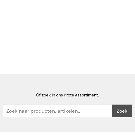
Bekijk deze pagina in het Frans
Home
Houders
Ubiquiti Universal Table Stand, Polycarbonate, Max. width 42.5
mm, white, 530g Houders - Wit
Of zoek in ons grote assortiment:
Zoek