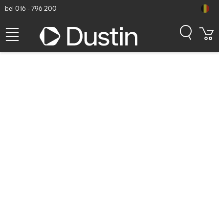
bel 016 - 796 200
Lenovo NanoSaver Essential
Cable Lock from Kabelslot -
Zwart
Dustin artikelnummer: P000451890 | Productcode: 4XE1F30276 |
EAN/UPC: 0195892024835
34,85
excl. btw
incl. btw
42,17
Op voorraad (11)
Levertijd:
1 à 2 werkdagen