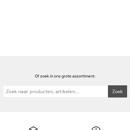
Bekijk deze pagina in het Frans
Home
Kabelsloten
Lenovo NanoSaver Essential Cable Lock from Kabelslot - Zwart
Of zoek in ons grote assortiment:
Zoek