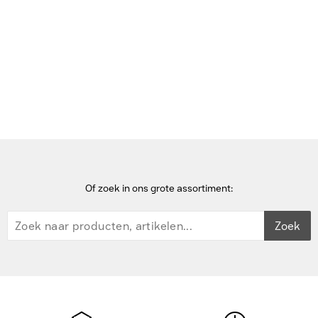
Bekijk deze pagina in het Frans
Home
Kabelsloten
Vivolink Wire kit for adapter ring, black, 0.02 kg Kabelslot
Of zoek in ons grote assortiment:
Zoek