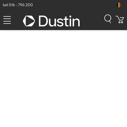
bel 016 - 796 200
Vivolink PROADRINGWIRE
Kabelslot
Dustin artikelnummer: P000313408 | Productcode:
PROADRINGWIRE | EAN/UPC: 5706998874115
29,80
excl. btw
incl. btw
36,06
Op voorraad (800)
Levertijd:
1 à 2 werkdagen
Gratis verzending!