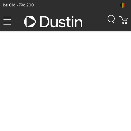
bel 016 - 796 200
Welkom bij de Kensington
winkel
Welkom bij de Kensington winkel