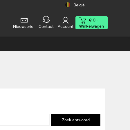
België
€ 0,-
Winkelwagen
Nieuwsbrief
Contact
Account
Zoek antwoord