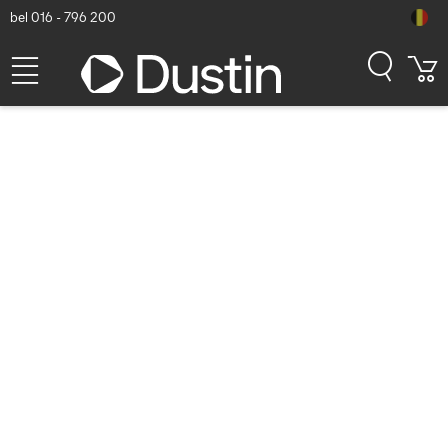
bel 016 - 796 200
HDMI kabels
Toon alle HDMI kabels
Alleen producten op voorraad
Alleen nieuwe producten tonen
Toon alle filters
Sorteren
Populariteit
BEST VERKOCHTE HDMI KABELS