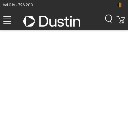
bel 016 - 796 200
Moederborden
Toon alle moederborden
Alleen producten op voorraad
Alleen nieuwe producten tonen
Toon alle filters
Sorteren
Populariteit
BEST VERKOCHTE MOEDERBORDEN