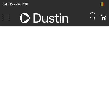
bel 016 - 796 200
Servers
Toon alle servers
Alleen producten op voorraad
Alleen nieuwe producten tonen
Toon alle filters
Sorteren
Populariteit
BEST VERKOCHTE SERVERS