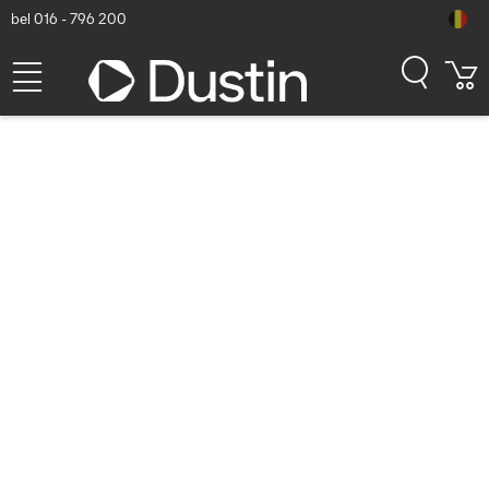
bel 016 - 796 200
VGA kabels
Toon alle VGA kabels
Alleen producten op voorraad
Alleen nieuwe producten tonen
Toon alle filters
Sorteren
Populariteit
BEST VERKOCHTE VGA KABELS