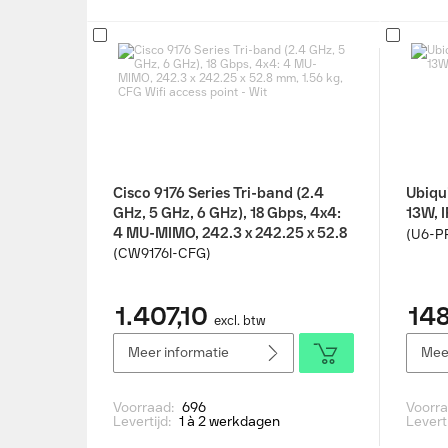
Cisco 9176 Series Tri-band (2.4
Ubiqui
GHz, 5 GHz, 6 GHz), 18 Gbps, 4x4:
13W, I
4 MU-MIMO, 242.3 x 242.25 x 52.8
(U6-P
mm, 1.56 kg, CFG Wifi access point
(CW9176I-CFG)
- Wit
1.407,10
148
excl. btw
Meer informatie
Meer
Voorraad:
696
Voorr
Levertijd:
1 à 2 werkdagen
Levert