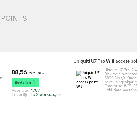
te ruimte, zoals in een
 POINTS
én access point waarschijnlijk
ts op verschillende plaatsen in
ar om al uw vragen te
ss points.
Ubiquiti U7 Pro Wifi access poi
el of heeft u vragen over een
 bij het kopen van een wifi
Ubiquiti U7 Pro. 2,
88,56
excl. btw
Maximale overdrac
n:
5800 Mbit/s. Onde
beveiligingsalgori
Bestellen
Enterprise, WPA-P
Voorraad:
1787
LAN, data-overdra
Levertijd:
1 à 2 werkdagen