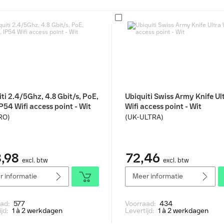
ti 2.4/5Ghz, 4.8 Gbit/s, PoE,
Ubiquiti Swiss Army Knife Ul
P54 Wifi access point - Wit
Wifi access point - Wit
RO)
(UK-ULTRA)
,98
72,46
excl. btw
excl. btw
 informatie
Meer informatie
aad:
577
Voorraad:
434
ijd:
1 à 2 werkdagen
Levertijd:
1 à 2 werkdagen