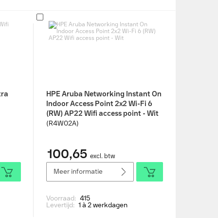
tra
HPE Aruba Networking Instant On
Indoor Access Point 2x2 Wi-Fi 6
(RW) AP22 Wifi access point - Wit
(R4W02A)
100,65
excl. btw
Meer informatie
Voorraad:
415
Levertijd:
1 à 2 werkdagen