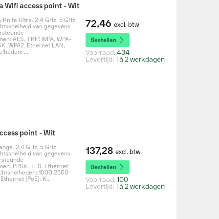
a Wifi access point - Wit
 Knife Ultra. 2,4 GHz, 5 GHz,
72,46
excl. btw
htssnelheid van gegevens:
ersteunde
tmen: AES, TKIP, WPA, WPA-
Bestellen
SK, WPA2. Ethernet LAN,
lheden: ...
Voorraad:
434
Levertijd:
1 à 2 werkdagen
ccess point - Wit
ange. 2,4 GHz, 5 GHz,
137,28
excl. btw
htssnelheid van gegevens:
rsteunde
tmen: PPSK, TLS. Ethernet
Bestellen
chtsnelheden: 1000,2500
Ethernet (PoE). K...
Voorraad:
100
Levertijd:
1 à 2 werkdagen