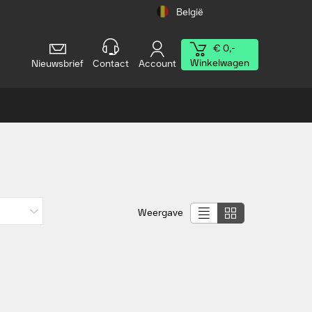
België
€ 0,-
Winkelwagen
Nieuwsbrief
Contact
Account
Weergave