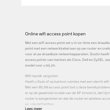
Online wifi access point kopen
Met een wifi access point zet u in no-time een draadlo
point met een netwerkkabel aan op uw router en creëe
voor al uw draadloze netwerkapparaten. Dustin heeft 
access points van merken als Cisco, Dell en ZyXEL, wa
model voor u bij zit.
Wifi-bereik vergroten
Heeft u thuis of op kantoor ruimtes met een slecht wifi-
Met een WLAN access point lost u deze bereikprobleme
er op de gewenste locatie van de AP stroom is, dat hij
router is aangesloten en dat de router en wireless ac
en -sleutel hebben.
Lees meer