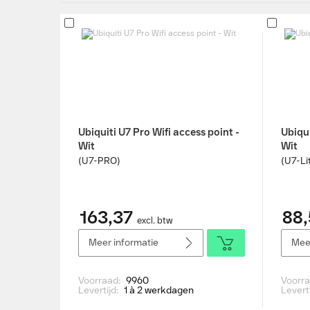
Ubiquiti U7 Pro Wifi access point -
Ubiqui
Wit
Wit
(U7-PRO)
(U7-Li
163,37
88,
excl. btw
Meer informatie
Meer
Voorraad:
9960
Voorr
Levertijd:
1 à 2 werkdagen
Levert