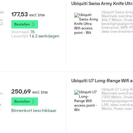
Ubiquiti Swiss Army Knife Ultr
ale
Ubiquiti Swiss Army
177,53
excl. btw
Maximale overdrac
n:
866,7 Mbit/s. Ond
2,
beveiligingsalgori
Bestellen
Enterprise, WPA-P
Voorraad:
76
data-overdrachtsne
Levertijd:
1 à 2 werkdagen
Ubiquiti U7 Long-Range Wifi a
Ubiquiti U7 Long-R
250,69
excl. btw
s:
Maximale overdrac
7300 Mbit/s. Onde
beveiligingsalgori
Bestellen
t
LAN, data-overdra
.
Mbit/s. Power over 
Binnenkort beschikbaar