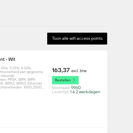
Toon alle wifi access points
nt - Wit
4 GHz, 5 GHz, 6 GHz,
163,37
excl. btw
htssnelheid van gegevens:
rsteunde
tmen: PPSK, WPA, WPA-
Bestellen
SK, WPA2, WPA3. Ethernet
chtsnelheden: 1000,2500...
Voorraad:
9960
Levertijd:
1 à 2 werkdagen