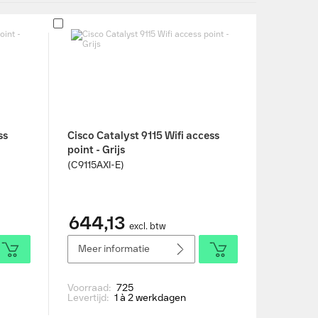
ss
Cisco Catalyst 9115 Wifi access
point - Grijs
(C9115AXI-E)
644,13
excl. btw
Meer informatie
Voorraad:
725
Levertijd:
1 à 2 werkdagen