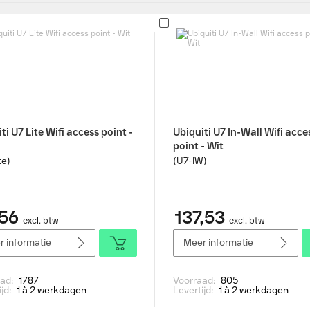
ti U7 Lite Wifi access point -
Ubiquiti U7 In-Wall Wifi acce
point - Wit
te)
(U7-IW)
56
137,53
excl. btw
excl. btw
 informatie
Meer informatie
aad:
1787
Voorraad:
805
ijd:
1 à 2 werkdagen
Levertijd:
1 à 2 werkdagen