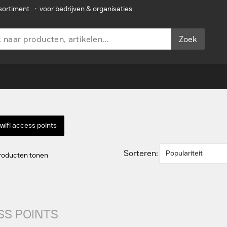
sortiment
•
voor bedrijven & organisaties
Zoek
 wifi access points
Sorteren:
Populariteit
producten tonen
SS POINTS