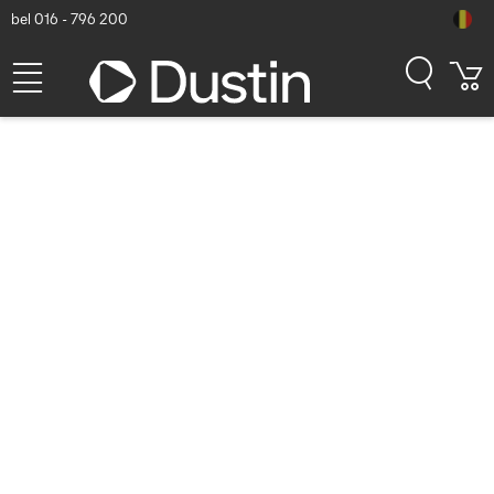
bel 016 - 796 200
Targus Device Power Tip
(PT-3O) Laptop accessoire -
Zwart
Dustin artikelnummer: P000637642 | Productcode: PT-3O |
EAN/UPC: 5051794023039
8,54
excl. btw
incl. btw
10,33
Binnenkort beschikbaar