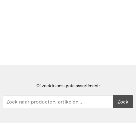
Bekijk deze pagina in het Frans
Home
laptop accessoires
Targus Device Power Tip (PT-3O) Laptop accessoire - Zwart
Of zoek in ons grote assortiment:
Zoek