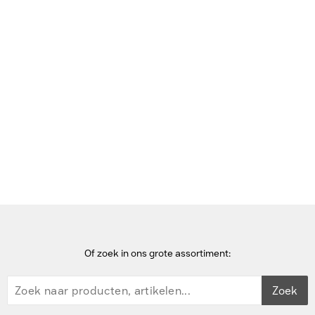
Bekijk deze pagina in het Frans
Home
laptop docks & poortreplicators
Lenovo 3x USB 3.1 gen2, 2x USB2.0, Ethernet,2x HDMI, 2x
DisplayPort Docks & port replicator - Zwart
Of zoek in ons grote assortiment:
Zoek