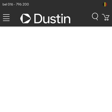
bel 016 - 796 200
Lenovo 40AF0135EU Docks
& port replicator - Zwart
Dustin artikelnummer: P000056032 | Productcode: 40AF0135EU |
EAN/UPC: 0191999788403
173,53
excl. btw
incl. btw
209,97
Op voorraad (6302)
Levertijd:
1 à 2 werkdagen
Gratis verzending!