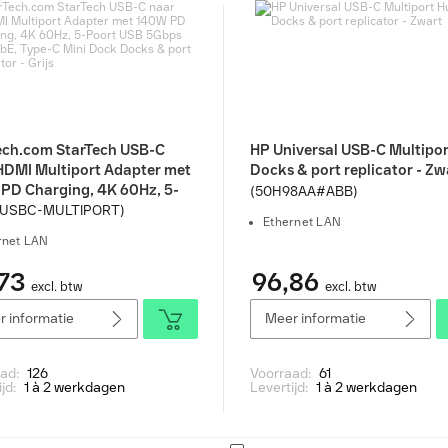
ech.com StarTech USB-C
HP Universal USB-C Multipo
HDMI Multiport Adapter met
Docks & port replicator - Zw
PD Charging, 4K 60Hz, 5-
(50H98AA#ABB)
 USB 5Gbps Hub, GbE, Type-
-USBC-MULTIPORT)
Ethernet LAN
i Dock Docks & port
rnet LAN
ator - Grijs
73
96,86
excl. btw
excl. btw
 informatie
Meer informatie
aad:
126
Voorraad:
61
ijd:
1 à 2 werkdagen
Levertijd:
1 à 2 werkdagen