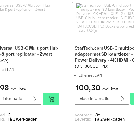
iversal USB-C Multiport Hub
StarTech.com USB-C multipo
& port replicator - Zwart
adapter met SD kaartlezer -
Power Delivery - 4K HDMI - 
5AA)
2 x USB 3.0 - USB-C hub - ca
(DKT30CSDHPD)
rnet LAN
reader - NIEUWE VERSIE
Ethernet LAN
BESCHIKBAAR DKT30CSDH
(DKT30CSDHPD) Docks & p
,98
100,30
excl. btw
excl. btw
replicator - Zwart,Grijs
 informatie
Meer informatie
aad:
2
Voorraad:
36
ijd:
1 à 2 werkdagen
Levertijd:
1 à 2 werkdagen