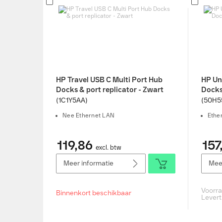
HP Travel USB C Multi Port Hub
HP Un
Docks & port replicator - Zwart
Docks 
(1C1Y5AA)
(50H5
Nee Ethernet LAN
Ethe
119,86
157
excl. btw
Meer informatie
Meer
Voorr
Binnenkort beschikbaar
Levert