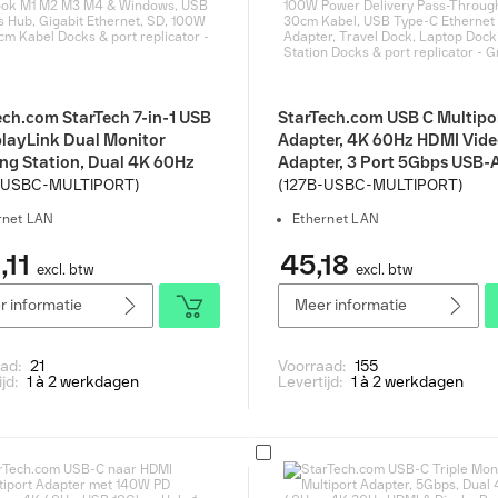
ech.com StarTech 7-in-1 USB
StarTech.com USB C Multipo
playLink Dual Monitor
Adapter, 4K 60Hz HDMI Vid
ng Station, Dual 4K 60Hz
Adapter, 3 Port 5Gbps USB-A
Dock voor MacBook M1 M2
Hub, 100W Power Delivery P
-USBC-MULTIPORT)
(127B-USBC-MULTIPORT)
 & Windows, USB 10Gbps
Through, GbE, 30cm Kabel,
rnet LAN
Ethernet LAN
Gigabit Ethernet, SD, 100W
Type-C Ethernet Adapter, Tr
6cm Kabel Docks & port
Dock, Laptop Docking Stati
,11
45,18
excl. btw
excl. btw
ator - Grijs
Docks & port replicator - Gri
 informatie
Meer informatie
aad:
21
Voorraad:
155
ijd:
1 à 2 werkdagen
Levertijd:
1 à 2 werkdagen