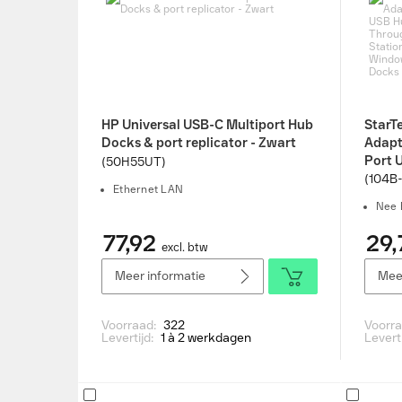
HP Universal USB-C Multiport Hub
StarT
Docks & port replicator - Zwart
Adapt
Port 
(50H55UT)
Deliv
(104B
Ethernet LAN
C Min
Nee 
Wind
Docks 
77,92
29,
excl. btw
zilver
Meer informatie
Meer
Voorraad:
322
Voorr
Levertijd:
1 à 2 werkdagen
Levert