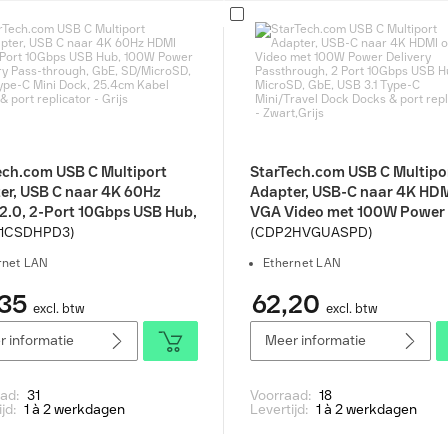
ech.com USB C Multiport
StarTech.com USB C Multipo
er, USB C naar 4K 60Hz
Adapter, USB-C naar 4K HDM
2.0, 2-Port 10Gbps USB Hub,
VGA Video met 100W Power
Power Delivery Pass-
Delivery Passthrough, 2 Por
1CSDHPD3)
(CDP2HVGUASPD)
gh, GbE, SD/MicroSD, USB
10Gbps USB Hub, MicroSD, 
rnet LAN
Ethernet LAN
C Mini Dock, 25.4cm Kabel
USB 3.1 Type-C Mini/Travel 
& port replicator - Grijs
Docks & port replicator -
35
62,20
excl. btw
excl. btw
Zwart,Grijs
 informatie
Meer informatie
aad:
31
Voorraad:
18
ijd:
1 à 2 werkdagen
Levertijd:
1 à 2 werkdagen