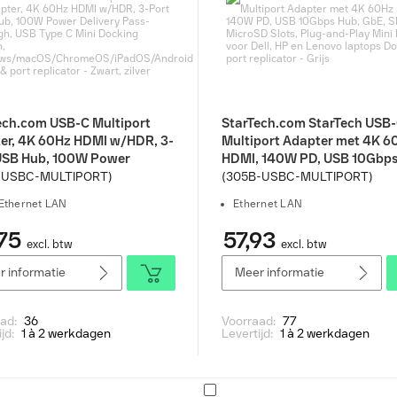
ech.com USB-C Multiport
StarTech.com StarTech USB
er, 4K 60Hz HDMI w/HDR, 3-
Multiport Adapter met 4K 6
USB Hub, 100W Power
HDMI, 140W PD, USB 10Gbps
ery Pass-Through, USB Type
GbE, SD en MicroSD Slots, P
-USBC-MULTIPORT)
(305B-USBC-MULTIPORT)
i Docking Station,
and-Play Mini Dock voor Del
Ethernet LAN
Ethernet LAN
ows/macOS/ChromeOS/iPadOS/Android
en Lenovo laptops Docks & 
& port replicator - Zwart,
replicator - Grijs
75
57,93
excl. btw
excl. btw
 informatie
Meer informatie
aad:
36
Voorraad:
77
ijd:
1 à 2 werkdagen
Levertijd:
1 à 2 werkdagen