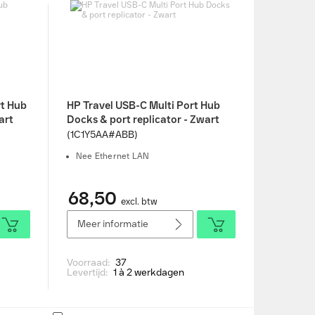
rt Hub
HP Travel USB-C Multi Port Hub
art
Docks & port replicator - Zwart
(1C1Y5AA#ABB)
Nee Ethernet LAN
68,50
excl. btw
Meer informatie
Voorraad:
37
Levertijd:
1 à 2 werkdagen