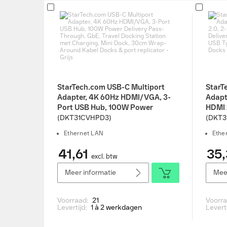
StarTech.com USB-C Multiport
StarT
Adapter, 4K 60Hz HDMI/VGA, 3-
Adapt
Port USB Hub, 100W Power
HDMI 
Delivery Pass-Through, GbE,
100W 
(DKT31CVHPD3)
(DKT3
Travel Docking Station met
throu
Ethernet LAN
Ethe
Charging, Mini Dock, 30cm Wrap-
Type-
Around Kabel Docks & port
Docks 
41,61
35,
excl. btw
replicator - Grijs
Meer informatie
Meer
Voorraad:
21
Voorr
Levertijd:
1 à 2 werkdagen
Levert