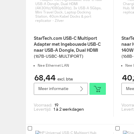
StarTech.com USB-C Multiport
StarT
Adapter met Ingebouwde USB-C
naar 
naar USB-A Dongle, Dual HDMI
140W 
(4K30Hz/1080p60Hz), 3x USB-A
HDMI,
(167B-USBC-MULTIPORT)
(168B
5Gbps, Mini Travel Dock, Laptop
Zwart
Nee Ethernet LAN
Nee 
Docking Station, 40cm Kabel
Docks & port replicator - Zilver
68,44
40,
excl. btw
Meer informatie
Meer
Voorraad:
19
Voorr
Levertijd:
1 à 2 werkdagen
Levert