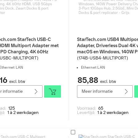
ech.com StarTech USB-C
StarTech.com USB4 Multipo
HDMI Multiport Adapter met
Adapter, Driverless Dual 4K 
PD Charging, 4K 60Hz
macOS en Windows, 140W 
 USB 5Gbps Hub, Mini Dock,
Delivery Charging, 3-Port 1
-USBC-MULTIPORT)
(174B-USB4-MULTIPORT)
 Docks & port replicator
Hub, 2.5GbE, Mini Dock Doc
Ethernet LAN
Ethernet LAN
port replicator - Grijs
16
85,88
excl. btw
excl. btw
 informatie
Meer informatie
aad:
125
Voorraad:
65
ijd:
1 à 2 werkdagen
Levertijd:
1 à 2 werkdagen