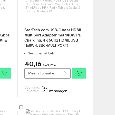
StarTech.com USB-C naar HDMI
5Gbps,
Multiport Adapter met 140W PD
MI &
Charging, 4K 60Hz HDMI, USB
,
5Gbps Hub, Mini Dock voor
(168W-USBC-MULTIPORT)
E,
MacBook / Dell / ThinkPad / HP /
Nee Ethernet LAN
cks &
iPad / Tablets Docks & port
replicator - Wit
40,16
excl. btw
Meer informatie
Voorraad:
123
Levertijd:
1 à 2 werkdagen