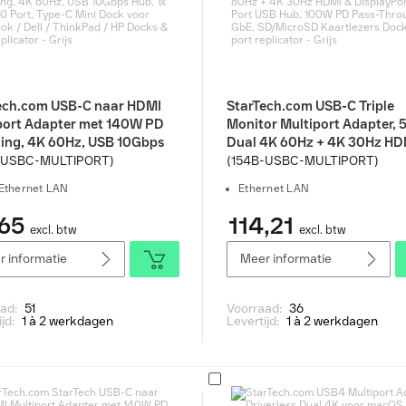
ech.com USB-C naar HDMI
StarTech.com USB-C Triple
port Adapter met 140W PD
Monitor Multiport Adapter, 
ing, 4K 60Hz, USB 10Gbps
Dual 4K 60Hz + 4K 30Hz HD
x USB 2.0 Port, Type-C Mini
DisplayPort, 4-Port USB Hub
-USBC-MULTIPORT)
(154B-USBC-MULTIPORT)
voor MacBook / Dell /
100W PD Pass-Through, Gb
Ethernet LAN
Ethernet LAN
Pad / HP Docks & port
SD/MicroSD Kaartlezers Do
ator - Grijs
port replicator - Grijs
65
114,21
excl. btw
excl. btw
 informatie
Meer informatie
aad:
51
Voorraad:
36
ijd:
1 à 2 werkdagen
Levertijd:
1 à 2 werkdagen