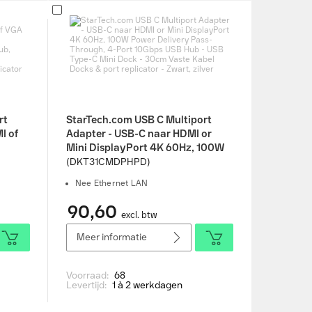
rt
StarTech.com USB C Multiport
I of
Adapter - USB-C naar HDMI or
Mini DisplayPort 4K 60Hz, 100W
t
Power Delivery Pass-Through, 4-
(DKT31CMDPHPD)
GbE,
Port 10Gbps USB Hub - USB Type-
Nee Ethernet LAN
Dock
C Mini Dock - 30cm Vaste Kabel
Docks & port replicator - Zwart,
90,60
excl. btw
zilver
Meer informatie
Voorraad:
68
Levertijd:
1 à 2 werkdagen