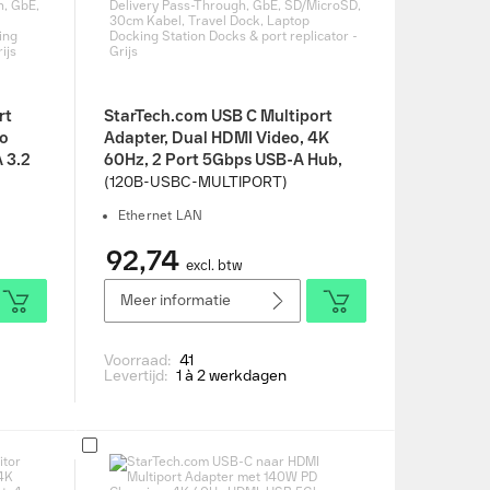
rt
StarTech.com USB C Multiport
eo
Adapter, Dual HDMI Video, 4K
 3.2
60Hz, 2 Port 5Gbps USB-A Hub,
ass-
100W Power Delivery Pass-
(120B-USBC-MULTIPORT)
 USB
Through, GbE, SD/MicroSD, 30cm
Ethernet LAN
avel
Kabel, Travel Dock, Laptop
on
Docking Station Docks & port
92,74
excl. btw
js
replicator - Grijs
Meer informatie
Voorraad:
41
Levertijd:
1 à 2 werkdagen