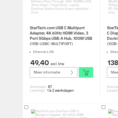
StarTech.com USB C Multiport
StarT
Adapter, 4K 60Hz HDMI Video, 3
C Dis
Port 5Gbps USB-A Hub, 100W USB
Docki
Power Delivery Pass-Through,
HDMI 
(115B-USBC-MULTIPORT)
(102B
GbE, SD/MicroSD, 30cm Kabel,
M3 M4
Ethernet LAN
Ethe
Travel Dock, Laptop Docking
Hub, 
Station Docks & port replicator -
PD, 5
49,40
138
excl. btw
Grijs
replic
Meer informatie
Meer
Voorraad:
87
Voorr
Levertijd:
1 à 2 werkdagen
Levert