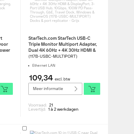
rt
StarTech.com StarTech USB-C
voor
Triple Monitor Multiport Adapter,
Power
Dual 4K 60Hz + 4K 30Hz HDMI &
0Gbps
DisplayPort, 3-Port USB Hub,
(117B-USBC-MULTIPORT)
ks &
10Gbps, 100W PD Pass-Through,
Ethernet LAN
GbE, Travel Dock, Windows &
ChromeOS (117B-USBC-
109,34
excl. btw
MULTIPORT) Docks & port
replicator - Grijs
Meer informatie
Voorraad:
21
Levertijd:
1 à 2 werkdagen