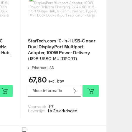
-C
StarTech.com 10-in-1 USB-C naar
0Hz
Dual DisplayPort Multiport
 Hub,
Adapter, 100W Power Delivery
lug-
Charging, 2x 4K 60Hz, 5-Port
(189B-USBC-MULTIPORT)
l, HP
5Gbps Hub, Gigabit Ethernet,
Ethernet LAN
port
Type-C Mini Dock Docks & port
replicator - Grijs
67,80
excl. btw
Meer informatie
Voorraad:
117
Levertijd:
1 à 2 werkdagen