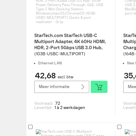
StarTech.com StarTech USB-C
StarT
Multiport Adapter, 4K 60Hz HDMI,
Multi
HDR, 2-Port 5Gbps USB 3.0 Hub,
Charg
100W Power Delivery Pass-
Hub, 1
(103B-USBC-MULTIPORT)
(164B
Through, GbE, USB Type C Mini
Dock 
Ethernet LAN
Nee 
Docking Station,
Think
Windows/macOS/ChromeOS
replic
42,68
35,
excl. btw
(103B-USBC-MULTIPORT) Docks &
port replicator - Grijs
Meer informatie
Meer
Voorraad:
72
Voorr
Levertijd:
1 à 2 werkdagen
Levert