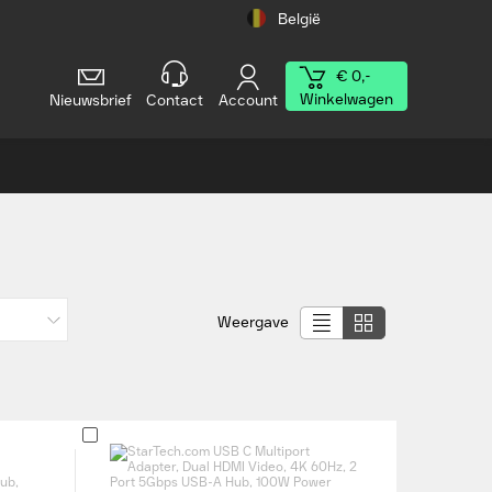
België
€ 0,-
Winkelwagen
Nieuwsbrief
Contact
Account
Weergave