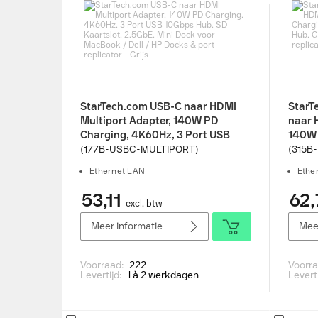
StarTech.com USB-C naar HDMI
StarT
Multiport Adapter, 140W PD
naar 
Charging, 4K60Hz, 3 Port USB
140W 
10Gbps Hub, SD Kaartslot,
Poort
(177B-USBC-MULTIPORT)
(315B
2.5GbE, Mini Dock voor MacBook
C Min
Ethernet LAN
Ethe
/ Dell / HP Docks & port replicator
replic
- Grijs
53,11
62,
excl. btw
Meer informatie
Meer
Voorraad:
222
Voorr
Levertijd:
1 à 2 werkdagen
Levert