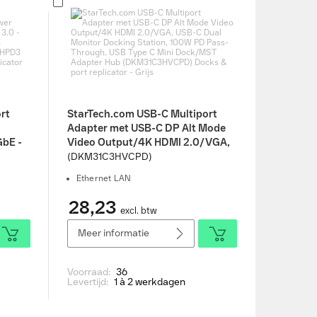
rt
StarTech.com USB-C Multiport
Adapter met USB-C DP Alt Mode
GbE -
Video Output/4K HDMI 2.0/VGA,
rd
USB-C Dual Monitor Docking
(DKM31C3HVCPD)
Station, 100W PD Pass-Through,
Ethernet LAN
PD3
USB Type C Mini Dock/MST
ort
Adapter Hub (DKM31C3HVCPD)
28,23
excl. btw
Docks & port replicator - Grijs
Meer informatie
Voorraad:
36
Levertijd:
1 à 2 werkdagen