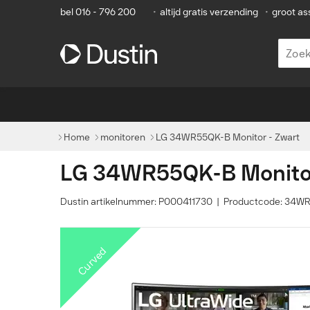
bel 016 - 796 200
•
altijd gratis verzending
•
groot as
Home
monitoren
LG 34WR55QK-B Monitor - Zwart
LG 34WR55QK-B Monitor
Dustin artikelnummer: P000411730 | Productcode: 34
Curved