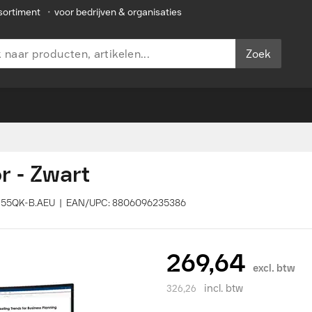
sortiment
•
voor bedrijven & organisaties
Zoek
 - Zwart
WR55QK-B.AEU | EAN/UPC: 8806096235386
269,64
excl. btw
incl. btw
326,26