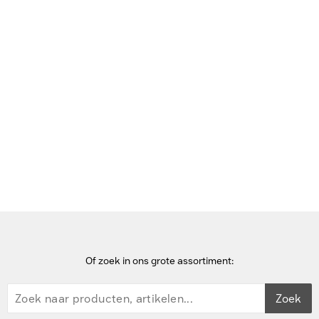
Vorige nieuwsitem
Volgende nieuwsitem
Home
Nieuwsbericht
Hardware
Benut de volle kracht van AI met Microsoft
Of zoek in ons grote assortiment:
Zoek