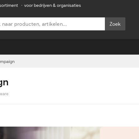
sortiment
•
voor bedrijven & organisaties
Zoek
ampaign
gn
ware