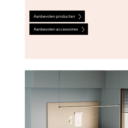
Aanbevolen producten
Aanbevolen accessoires