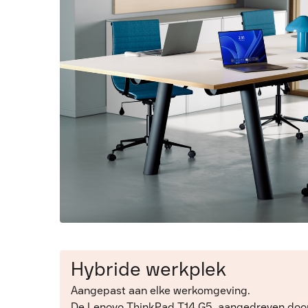
Hybride werkplek
Aangepast aan elke werkomgeving.
De Lenovo ThinkPad T14 G5, aangedreven doo