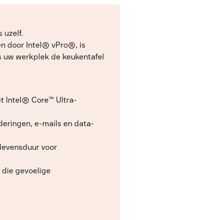
 uzelf.
n door Intel® vPro®, is
ls uw werkplek de keukentafel
t Intel® Core™ Ultra-
deringen, e-mails en data-
jlevensduur voor
 die gevoelige