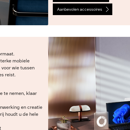
Aanbevolen accessoires
ormaat.
sterke mobiele
l voor wie tussen
s reist.
e te nemen, klaar
enwerking en creatie
rij houdt u de hele
t