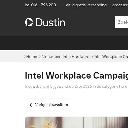
bel 016 - 796 200
•
altijd gratis verzending
•
groot as
Home
Nieuwsbericht
Hardware
Intel Workplace C
Intel Workplace Campai
Nieuwsbericht bijgewerkt op 2/5/2026 in de categorie
Hard
Vorige nieuwsitem