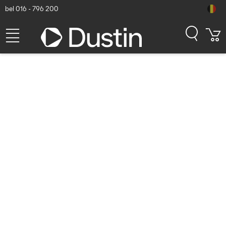
bel 016 - 796 200
iPad A16. Machtig veelzijdig.
Makkelijk te gebruiken.
Nieuwsbericht bijgewerkt op 3/24/2025 in de categorie
Hardware
Vorige nieuwsitem
Volgende nieuwsitem
Vanaf nu verkrijgbaar.
iPad heeft een schitterend Liquid Retina-display met
True Tone.* Dankzij de supersnelle A16‑chip en
iPadOS kun je met iPad eindeloos creëren,