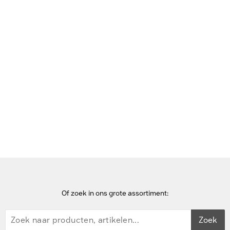
Vorige nieuwsitem
Volgende nieuwsitem
Home
Nieuwsbericht
Hardware
iPad A16. Machtig veelzijdig. Makkelijk te gebruiken.
Of zoek in ons grote assortiment:
Zoek