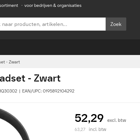
sortiment
•
voor bedrijven & organisaties
Zoek
et - Zwart
dset - Zwart
D1Q30302 | EAN/UPC: 0195892104292
52,29
excl. btw
incl. btw
63,27