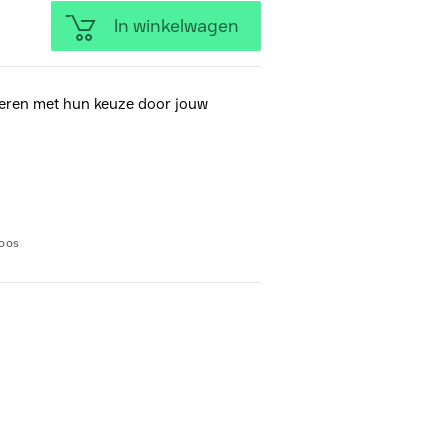
In winkelwagen
eren met hun keuze door jouw
loos