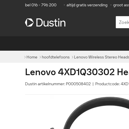
bel 016 - 796 200
•
altijd gratis verzending
•
groot as
Home
hoofdtelefoons
Lenovo Wireless Stereo Heads
Lenovo 4XD1Q30302 Hea
Dustin artikelnummer: P000508402 | Productcode: 4X