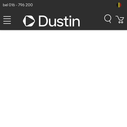
bel 016 - 796 200
Logitech Zone Vibe Wireless
MS Headset - Wit
Dustin artikelnummer: P000452270 | Productcode: 981-001171 |
EAN/UPC: 5099206103801
111,91
excl. btw
incl. btw
135,41
Binnenkort beschikbaar
Gratis verzending!