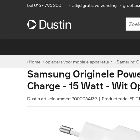
bel 016 - 796 200
•
altijd gratis verzending
•
groot as
Home
opladers voor mobiele apparatuur
Samsung Ori
Samsung Originele Power
Charge - 15 Watt - Wit O
Dustin artikelnummer: P000064139 | Productcode: E