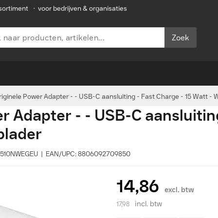
sortiment
•
voor bedrijven & organisaties
Zoek
ginele Power Adapter - - USB-C aansluiting - Fast Charge - 15 Watt - 
 Adapter - - USB-C aansluiting
plader
P-T1510NWEGEU | EAN/UPC: 8806092709850
14,86
excl. btw
incl. btw
17,98