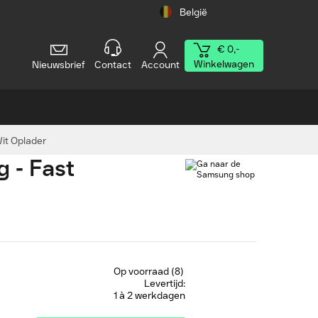
België
€ 0,-
Winkelwagen
Nieuwsbrief
Contact
Account
Wit Oplader
 - Fast
Op voorraad (8)
Levertijd:
1 à 2 werkdagen