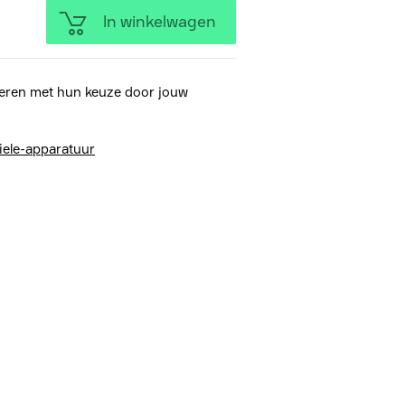
In winkelwagen
eren met hun keuze door jouw
iele-apparatuur