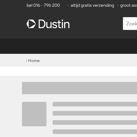
bel 016 - 796 200
•
altijd gratis verzending
•
groot as
Home