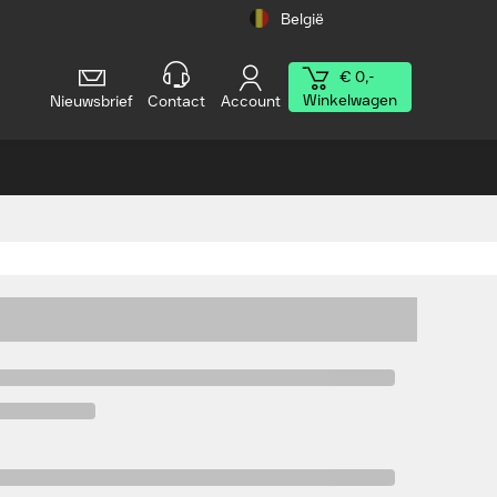
België
€ 0,-
Winkelwagen
Nieuwsbrief
Contact
Account