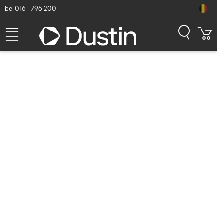
bel 016 - 796 200
APC Easy rack Horizontale
kabelmanager, 1U Rack
toebehoren - Zwart
Dustin artikelnummer: P000123025 | Productcode: ER7HCM |
EAN/UPC: 0731304428398
43,93
excl. btw
incl. btw
53,16
Op voorraad (3)
Levertijd:
1 à 2 werkdagen