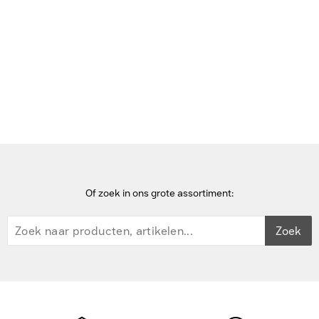
Bekijk deze pagina in het Frans
Home
Rack-toebehoren
APC Easy rack Horizontale kabelmanager, 1U Rack toebehoren -
Zwart
Of zoek in ons grote assortiment:
Zoek