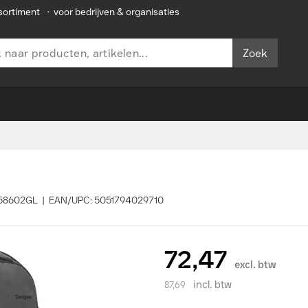
sortiment
•
voor bedrijven & organisaties
Zoek
B58602GL | EAN/UPC: 5051794029710
72,47
excl. btw
incl. btw
87,69