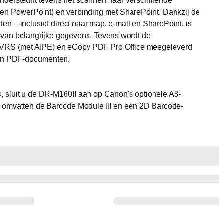
dersteunt tevens het scannen naar verschillende
n PowerPoint) en verbinding met SharePoint. Dankzij de
 – inclusief direct naar map, e-mail en SharePoint, is
 van belangrijke gegevens. Tevens wordt de
 VRS (met AIPE) en eCopy PDF Pro Office meegeleverd
van PDF-documenten.
 sluit u de DR-M160II aan op Canon's optionele A3-
es omvatten de Barcode Module III en een 2D Barcode-