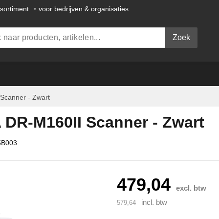
ssortiment
•
voor bedrijven & organisaties
Zoek
canner - Zwart
R-M160II Scanner - Zwart
5B003
479,04
excl. btw
incl. btw
579,64