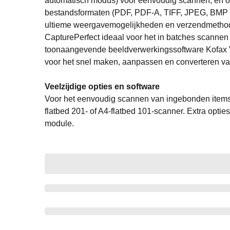
automatisch modus) voor eenvoudig scannen, en on
bestandsformaten (PDF, PDF-A, TIFF, JPEG, BMP e
ultieme weergavemogelijkheden en verzendmethoden
CapturePerfect ideaal voor het in batches scannen
toonaangevende beeldverwerkingssoftware Kofax
voor het snel maken, aanpassen en converteren 
Veelzijdige opties en software
Voor het eenvoudig scannen van ingebonden items,
flatbed 201- of A4-flatbed 101-scanner. Extra opti
module.