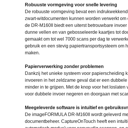
Robuuste vormgeving voor snelle levering
De robuuste vormgeving bevat een indrukwekkende 
zwart-witdocumenten kunnen worden verwerkt om de
de DR-M160II biedt een uiterst betrouwbare invoer 
dunne vellen en van gebosseleerde kaartjes tot d
gemaakt om tot wel 7000 scans per dag te verwerken
gebruik en een stevig papiertransportsysteem om 
maken.
Papierverwerking zonder problemen
Dankzij het unieke systeem voor papierscheiding
invoeren in het zeldzame geval dat er een dubbele
minder in te grijpen. Met de knop voor het loslaten
voor dubbele invoer negeren en doorgaan met sca
Meegeleverde software is intuïtief en gebruiksvr
De imageFORMULA DR-M160II wordt geleverd met g
documentbeheer. CaptureOnTouch heeft een intuïtie