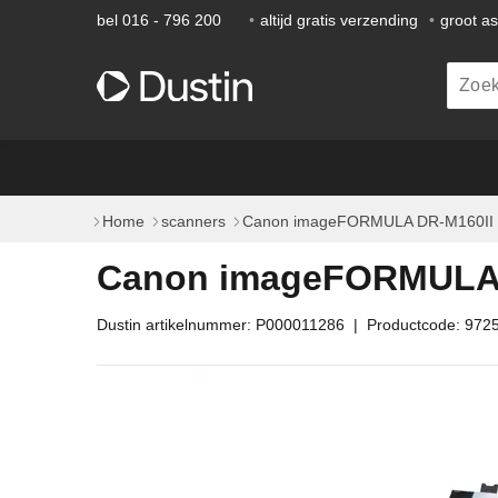
bel 016 - 796 200
•
altijd gratis verzending
•
groot a
Home
scanners
Canon imageFORMULA DR-M160II S
Canon imageFORMULA D
Dustin artikelnummer: P000011286 | Productcode: 972