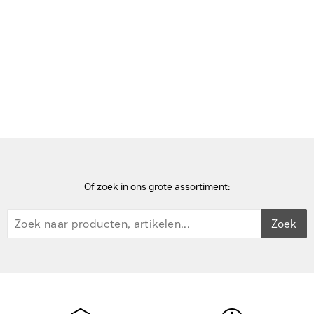
Bekijk deze pagina in het Frans
Home
scanners
Datalogic MAGELLAN 9550I ONLY ADAPTIVE SC Scanner
Of zoek in ons grote assortiment:
Zoek