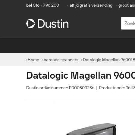
bel 016 - 796 200
•
altijd gratis verzending
•
groot as
Home
barcode scanners
Datalogic Magellan 9600i B
Datalogic Magellan 960
Dustin artikelnummer: P000803286 | Productcode: 961