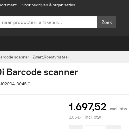
sortiment
•
voor bedrijven & organisaties
Zoek
arcode scanner - Zwart,Roestvrijstaal
0i Barcode scanner
13102004-004510
1.697,52
excl. btw
incl. btw
2.054,-