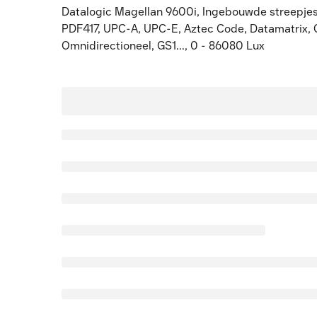
Datalogic Magellan 9600i, Ingebouwde streepjesc
PDF417, UPC-A, UPC-E, Aztec Code, Datamatrix,
Omnidirectioneel, GS1..., 0 - 86080 Lux