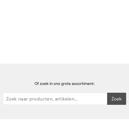
Bekijk deze pagina in het Frans
Home
scanners
Datalogic Magellan 9900i Only Adaptive Med Scanner
Of zoek in ons grote assortiment:
Zoek