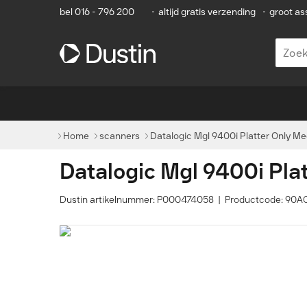
bel 016 - 796 200
•
altijd gratis verzending
•
groot as
Home
scanners
Datalogic Mgl 9400i Platter Only 
Datalogic Mgl 9400i Pl
Dustin artikelnummer: P000474058 | Productcode: 90