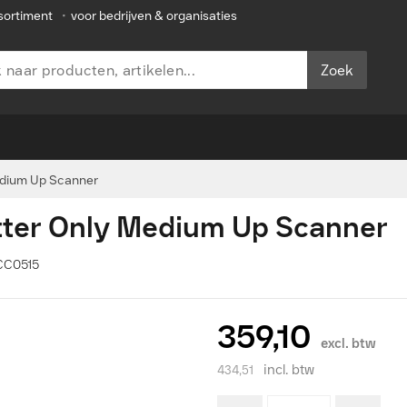
sortiment
•
voor bedrijven & organisaties
Zoek
Medium Up Scanner
atter Only Medium Up Scanner
ACC0515
359,10
excl. btw
incl. btw
434,51