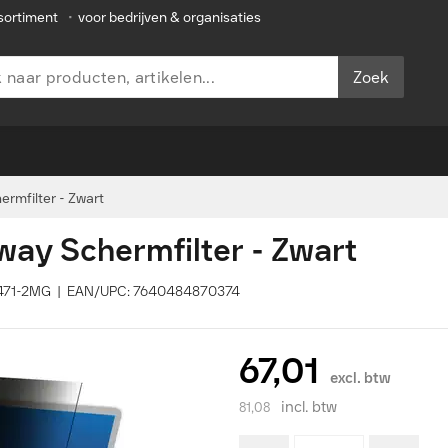
sortiment
•
voor bedrijven & organisaties
Zoek
ermfilter - Zwart
way Schermfilter - Zwart
80471-2MG | EAN/UPC: 7640484870374
67,01
excl. btw
incl. btw
81,08