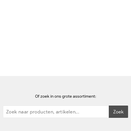
Bekijk deze pagina in het Frans
Home
Scherm- & rugbeschermers voor mobiele telefoons
Accezz Gehard Glas Privacy Screenprotector iPhone 14 Pro Max
/ 15 Plus / 16 Plus Schermbeschermer
Of zoek in ons grote assortiment:
Zoek