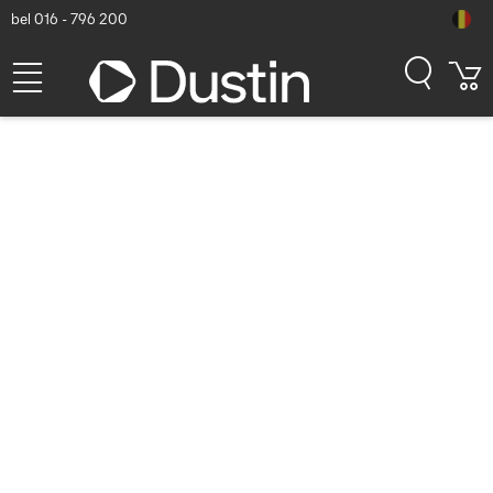
bel 016 - 796 200
Accezz Gehard Glas Privacy
Screenprotector iPhone 14
Pro Max / 15 Plus / 16 Plus
Schermbeschermer
Dustin artikelnummer: P000271792 | Productcode: SH00067988 |
EAN/UPC: 8720922146878
12,03
excl. btw
incl. btw
14,56
Op voorraad (241)