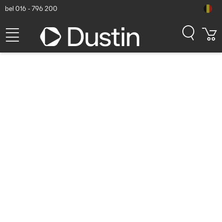
bel 016 - 796 200
Samsung Galaxy Tab S11
Ultra Tablet - Grijs
Dustin artikelnummer: P000880996 | Productcode: SM-
X936BZAREUB | EAN/UPC: 8806097711773
1.269,19
excl. btw
incl. btw
1.535,72
Op voorraad (11)
Levertijd:
1 à 2 werkdagen
Gratis verzending!