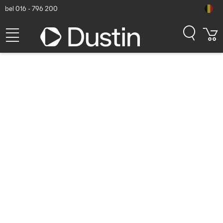
bel 016 - 796 200
Logitech Combo Touch -
QWERTZ - Grafiet
Dustin artikelnummer: P000226099 | Productcode: 920-012665 |
EAN/UPC: 5099206123069
276,34
excl. btw
incl. btw
334,37
Op voorraad (5)
Levertijd:
1 à 2 werkdagen
Gratis verzending!