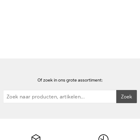
Bekijk deze pagina in het Frans
Home
Toetsenborden voor mobiel apparaat
Logitech Combo Touch - QWERTZ - Grafiet
Of zoek in ons grote assortiment:
Zoek