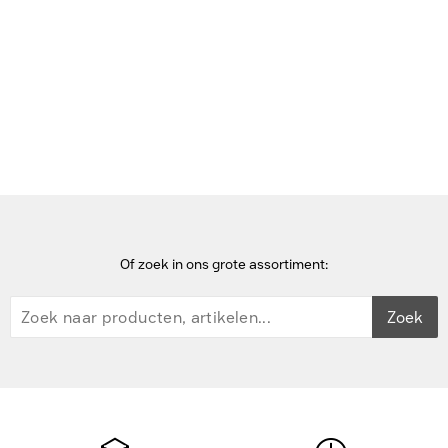
Bekijk deze pagina in het Frans
Home
Accessoires voor tv-bevestigingen
Vivolink Voeten voor VLFS3266C & VLFS3770.
Of zoek in ons grote assortiment:
Zoek