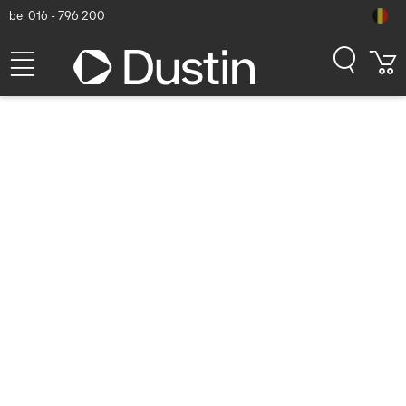
bel 016 - 796 200
Vivolink Voeten voor
VLFS3266C & VLFS3770.
Dustin artikelnummer: P000316523 | Productcode: VLFSFEETM10
| EAN/UPC: 5704174651116
20,02
excl. btw
incl. btw
24,22
Op voorraad (75)
Levertijd:
1 à 2 werkdagen