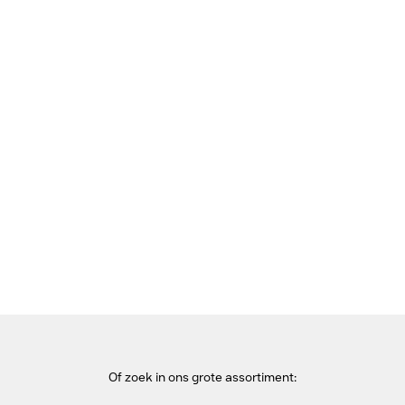
Bekijk deze pagina in het Frans
Home
USB-sticks
SanDisk 124109 USB-stick - Zwart
Of zoek in ons grote assortiment: