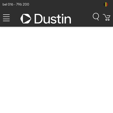
bel 016 - 796 200
SanDisk 124109 USB-stick -
Zwart
Dustin artikelnummer: P000173084 | Productcode: SDCZ48-128G-
U46 | EAN/UPC: 0619659113568
31,42
excl. btw
incl. btw
38,02
Op voorraad (2914)
Levertijd:
1 à 2 werkdagen
Gratis verzending!