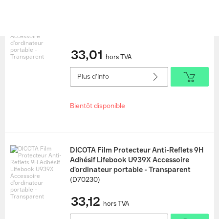
DICOTA Anti-Glare Filter 3H adhesive HP
Elitebook x360 1040 G7/G8 14
Accessoire d'ordinateur portable -
Transparent
(D80314-AG3)
33,01
hors TVA
Plus d'info
Bientôt disponible
DICOTA Film Protecteur Anti-Reflets 9H
Adhésif Lifebook U939X Accessoire
d'ordinateur portable - Transparent
(D70230)
33,12
hors TVA