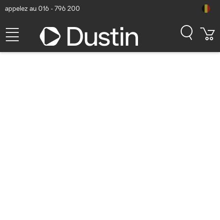
appelez au 016 - 796 200
accessoires d'ordinateurs
portables (278 résultats)
Uniquement les produits de stock
Afficher uniquement des produits neufs
Afficher les filtres
Trier
Popularité
DICOTA Anti-Glare Filter 9H adhesive