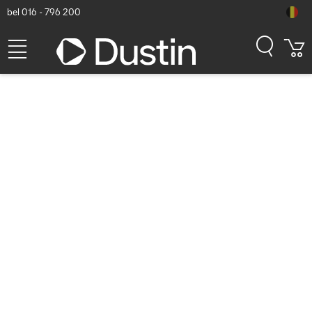
bel 016 - 796 200
StarTech.com StarTech 1m
VESA Gecertificeerde
DisplayPort 1.4 Kabel, 8K
60Hz HBR3 HDR, Super UHD
DP naar DisplayPort Monitor
Kabel, Ultra HD 4K 120Hz DP
1.4 Dunne Videokabel M/M
DP Connector (DP14MM1M)
- Zwart