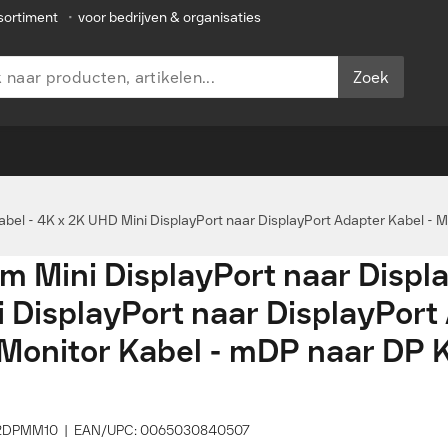
sortiment
•
voor bedrijven & organisaties
Zoek
abel - 4K x 2K UHD Mini DisplayPort naar DisplayPort Adapter Kabel - 
m Mini DisplayPort naar Displa
i DisplayPort naar DisplayPort
 Monitor Kabel - mDP naar DP K
DP2DPMM10 | EAN/UPC: 0065030840507