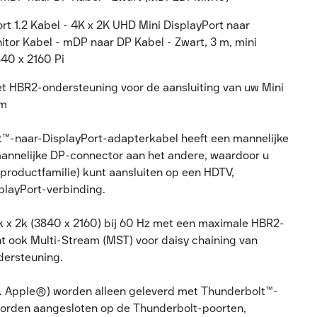
t 1.2 Kabel - 4K x 2K UHD Mini DisplayPort naar
itor Kabel - mDP naar DP Kabel - Zwart, 3 m, mini
840 x 2160 Pi
et HBR2-ondersteuning voor de aansluiting van uw Mini
rm
-naar-DisplayPort-adapterkabel heeft een mannelijke
mannelijke DP-connector aan het andere, waardoor u
-productfamilie) kunt aansluiten op een HDTV,
playPort-verbinding.
k x 2k (3840 x 2160) bij 60 Hz met een maximale HBR2-
t ook Multi-Stream (MST) voor daisy chaining van
dersteuning.
v. Apple®) worden alleen geleverd met Thunderbolt™-
orden aangesloten op de Thunderbolt-poorten,