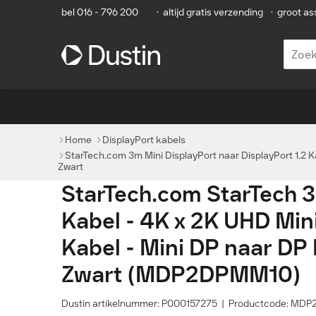
bel 016 - 796 200
•
altijd gratis verzending
•
groot as
Home
DisplayPort kabels
StarTech.com 3m Mini DisplayPort naar DisplayPort 1.2 K
Zwart
StarTech.com StarTech 3
Kabel - 4K x 2K UHD Min
Kabel - Mini DP naar DP
Zwart (MDP2DPMM10)
Dustin artikelnummer: P000157275 | Productcode: M