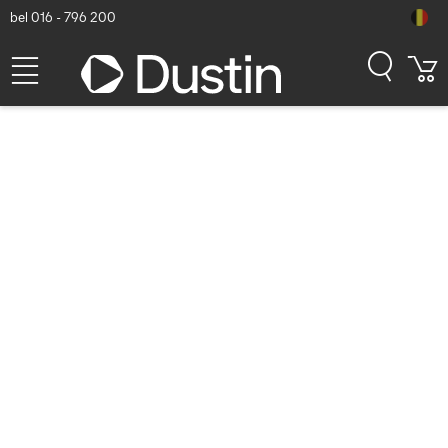
bel 016 - 796 200
StarTech.com StarTech 4m
Mini DisplayPort naar
DisplayPort 1.2 Kabel - 4K x
2K UHD Mini DisplayPort
naar DisplayPort Adapter
Kabel - Mini DP naar DP
Monitor Kabel - mDP naar
DP Kabel - Zwart
(MDP2DPMM4M)