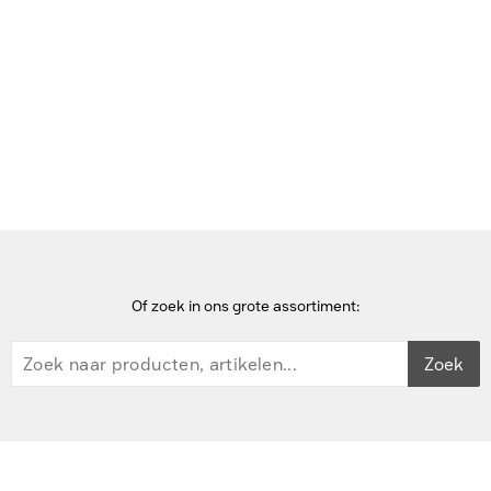
Home
DisplayPort kabels
StarTech.com 4m Mini DisplayPort naar DisplayPort 1.2 Kabel - 4K
x 2K UHD Mini DisplayPort naar DisplayPort Adapter Kabel - Mini
DP naar DP Monitor Kabel - mDP naar DP Kabel - Zwart
Of zoek in ons grote assortiment:
Zoek