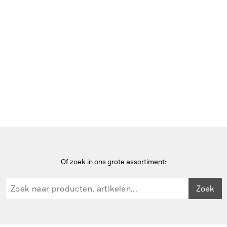
Bekijk deze pagina in het Frans
Home
Dockingstations voor mobiel apparaat
Zebra 2xUSB-A 2.0/2xUSB-A 3.0/3xRJ-45/2xHDMI, Black -
Zwart
Of zoek in ons grote assortiment:
Zoek