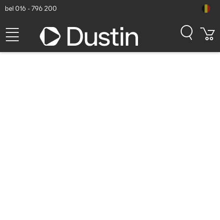
bel 016 - 796 200
Zebra 2xUSB-A 2.0/2xUSB-A
3.0/3xRJ-45/2xHDMI, Black
- Zwart
Dustin artikelnummer: P000228318 | Productcode: CRD-ET8X-
OFFDK1-01 | EAN/UPC: 5704174862147
1.013,43
excl. btw
incl. btw
1.226,25
Op voorraad (8)
Levertijd:
1 à 2 werkdagen