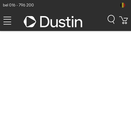
bel 016 - 796 200
Zebra POS Cradle, Connects
mobile computer to monitor
& peripheral, HDMI,
Ethernet, 3.5mm,
1x24V/2x12V-USB, 3xUSB-A
- Grijs
Dustin artikelnummer: P000228353 | Productcode: CRD-NTC5X-
1SNHP-01
588,85