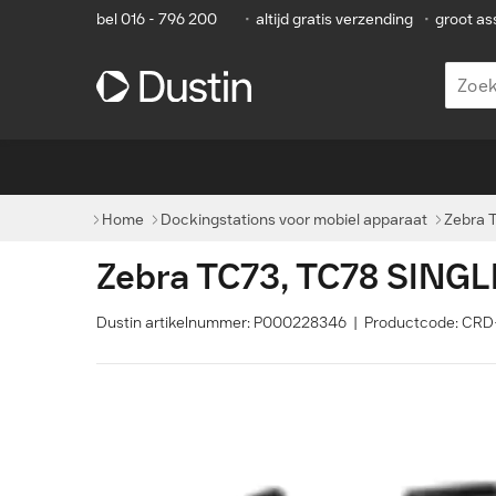
bel 016 - 796 200
•
altijd gratis verzending
•
groot as
Home
Dockingstations voor mobiel apparaat
Zebra 
Zebra TC73, TC78 SING
Dustin artikelnummer: P000228346 | Productcode: C