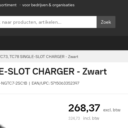
sortiment
•
voor bedrijven & organisaties
Zoek
TC73, TC78 SINGLE-SLOT CHARGER - Zwart
LE-SLOT CHARGER - Zwart
RD-NGTC7-2SC1B | EAN/UPC: 5715063352397
268,37
excl. btw
incl. btw
324,73