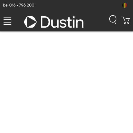
bel 016 - 796 200
Zebra Workstation Connect
Cradle for 8’’/10”
ET40/ET45 tablets - Grijs
Dustin artikelnummer: P000750158 | Productcode: CRD-ET4X-
1SNWS-02
427,50
excl. btw
incl. btw
517,27
Op voorraad (36)
Levertijd:
1 à 2 werkdagen