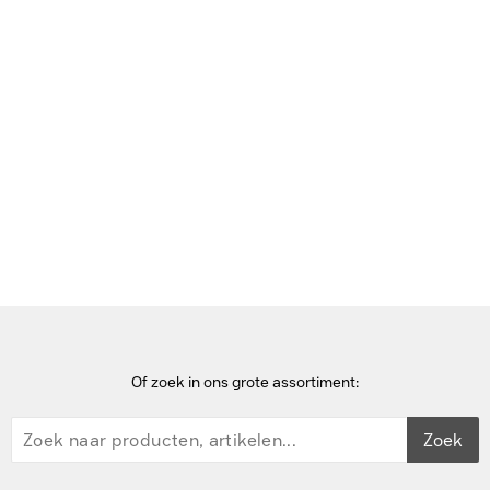
Bekijk deze pagina in het Frans
Home
Dockingstations voor mobiel apparaat
Zebra Workstation Connect Cradle for 8’’/10” ET40/ET45 tablets
- Grijs
Of zoek in ons grote assortiment:
Zoek