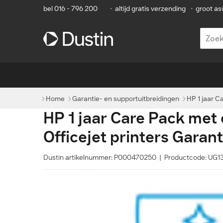
bel 016 - 796 200
•
altijd gratis verzending
•
groot as
Home
Garantie- en supportuitbreidingen
HP 1 jaar C
HP 1 jaar Care Pack met
Officejet printers Garan
Dustin artikelnummer: P000470250 | Productcode: UG