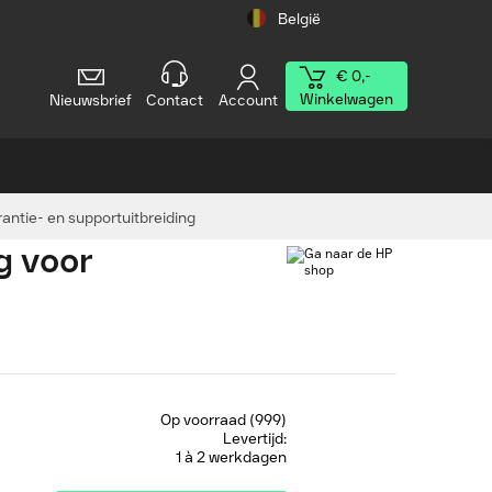
België
€ 0,-
Winkelwagen
Nieuwsbrief
Contact
Account
antie- en supportuitbreiding
g voor
Op voorraad (999)
Levertijd:
1 à 2 werkdagen