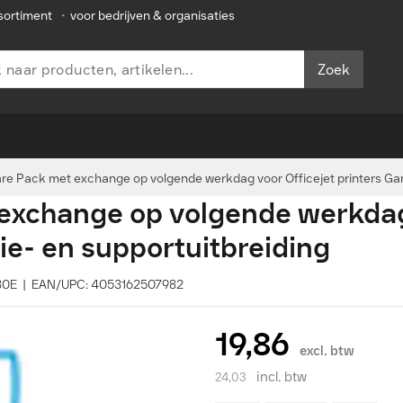
sortiment
•
voor bedrijven & organisaties
Zoek
are Pack met exchange op volgende werkdag voor Officejet printers Gar
 exchange op volgende werkda
tie- en supportuitbreiding
130E | EAN/UPC: 4053162507982
19,86
excl. btw
incl. btw
24,03